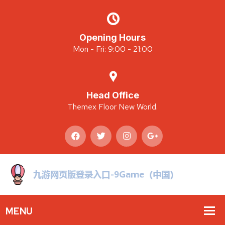
Opening Hours
Mon - Fri: 9:00 - 21:00
Head Office
Themex Floor New World.