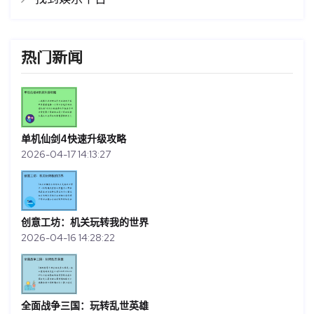
热门新闻
单机仙剑4快速升级攻略
2026-04-17 14:13:27
创意工坊：机关玩转我的世界
2026-04-16 14:28:22
全面战争三国：玩转乱世英雄