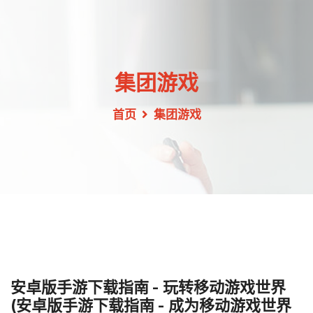
集团游戏
首页
集团游戏
安卓版手游下载指南 - 玩转移动游戏世界
(安卓版手游下载指南 - 成为移动游戏世界