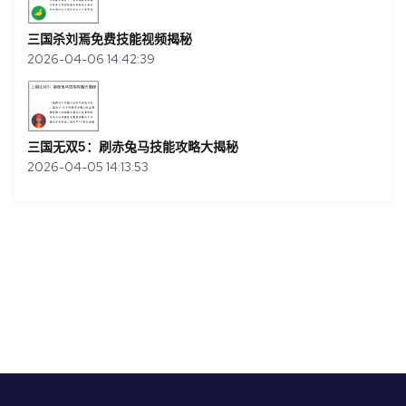
三国杀刘焉免费技能视频揭秘
2026-04-06 14:42:39
三国无双5：刷赤兔马技能攻略大揭秘
2026-04-05 14:13:53