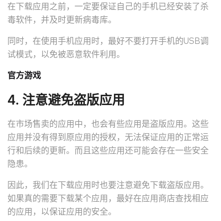
在下载应用之前，一定要保证自己的手机已经安装了杀
毒软件，并及时更新病毒库。
同时，在使用手机应用时，最好不要打开手机的USB调
试模式，以免被恶意软件利用。
官方游戏
4. 注意避免盗版应用
在市场售卖的应用中，也会有些应用是盗版应用。这些
应用并没有得到原应用的授权，无法保证应用的正常运
行和后续的更新。而且这些应用还可能会存在一些安全
隐患。
因此，我们在下载应用时也要注意避免下载盗版应用。
如果真的需要下载某个应用，最好在应用商店查找相应
的应用，以保证应用的安全。