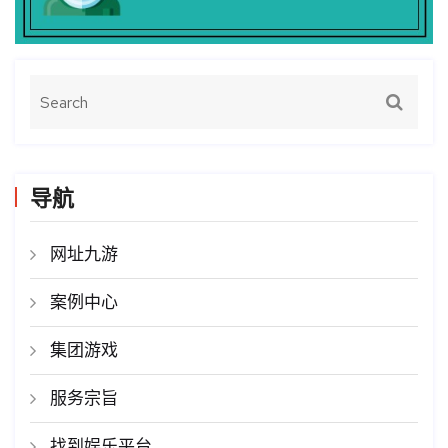
导航
网址九游
案例中心
集团游戏
服务宗旨
找到娱乐平台