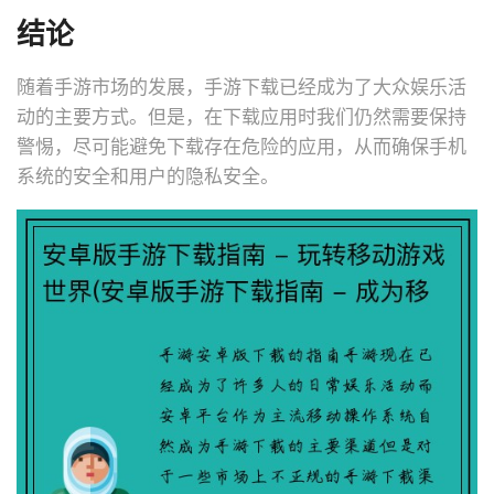
结论
随着手游市场的发展，手游下载已经成为了大众娱乐活
动的主要方式。但是，在下载应用时我们仍然需要保持
警惕，尽可能避免下载存在危险的应用，从而确保手机
系统的安全和用户的隐私安全。