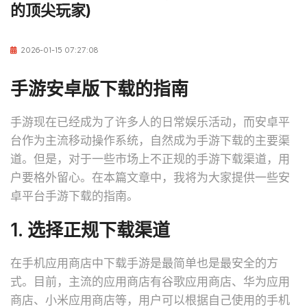
的顶尖玩家)
2026-01-15 07:27:08
手游安卓版下载的指南
手游现在已经成为了许多人的日常娱乐活动，而安卓平
台作为主流移动操作系统，自然成为手游下载的主要渠
道。但是，对于一些市场上不正规的手游下载渠道，用
户要格外留心。在本篇文章中，我将为大家提供一些安
卓平台手游下载的指南。
1. 选择正规下载渠道
在手机应用商店中下载手游是最简单也是最安全的方
式。目前，主流的应用商店有谷歌应用商店、华为应用
商店、小米应用商店等，用户可以根据自己使用的手机