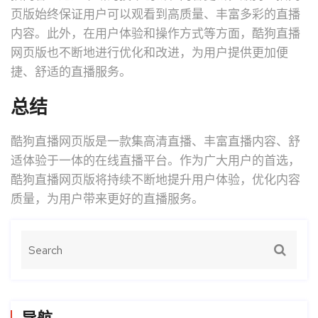
页版始终保证用户可以观看到高质量、丰富多彩的直播
内容。此外，在用户体验和操作方式等方面，酷狗直播
网页版也不断地进行优化和改进，为用户提供更加便
捷、舒适的直播服务。
总结
酷狗直播网页版是一款集高清直播、丰富直播内容、舒
适体验于一体的在线直播平台。作为广大用户的首选，
酷狗直播网页版将持续不断地提升用户体验，优化内容
质量，为用户带来更好的直播服务。