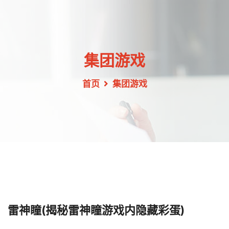
集团游戏
首页
集团游戏
雷神瞳(揭秘雷神瞳游戏内隐藏彩蛋)