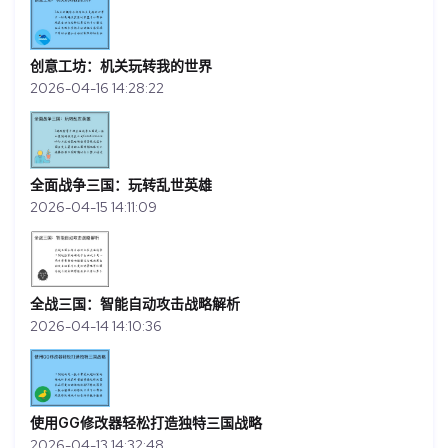
创意工坊：机关玩转我的世界
2026-04-16 14:28:22
全面战争三国：玩转乱世英雄
2026-04-15 14:11:09
全战三国：智能自动攻击战略解析
2026-04-14 14:10:36
使用GG修改器轻松打造独特三国战略
2026-04-13 14:32:48