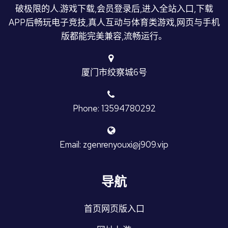
破极限的人.游戏下载,会员登录后,进入全站入口,下载
APP后畅玩电子竞技,真人互动与体育类游戏,网页与手机
版都能完美兼容,流畅运行。
厦门市绞察城6号
Phone: 13594780292
Email: zgenrenyouxi@j909.vip
导航
首页网页版入口