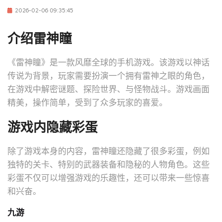
2026-02-06 09:35:45
介绍雷神瞳
《雷神瞳》是一款风靡全球的手机游戏。该游戏以神话
传说为背景，玩家需要扮演一个拥有雷神之眼的角色，
在游戏中解密谜题、探险世界、与怪物战斗。游戏画面
精美，操作简单，受到了众多玩家的喜爱。
游戏内隐藏彩蛋
除了游戏本身的内容，雷神瞳还隐藏了很多彩蛋，例如
独特的关卡、特别的武器装备和隐秘的人物角色。这些
彩蛋不仅可以增强游戏的乐趣性，还可以带来一些惊喜
和兴奋。
九游