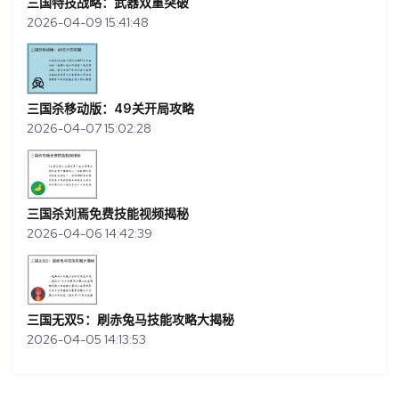
三国特技战略：武器双重突破
2026-04-09 15:41:48
三国杀移动版：49关开局攻略
2026-04-07 15:02:28
三国杀刘焉免费技能视频揭秘
2026-04-06 14:42:39
三国无双5：刷赤兔马技能攻略大揭秘
2026-04-05 14:13:53