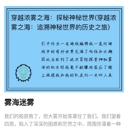
雾海迷雾
我们的船获救了，但大雾开始笼罩住了我们。我们望着
四周，陷入了深深的困惑和茫然之中。周围弥漫着一种