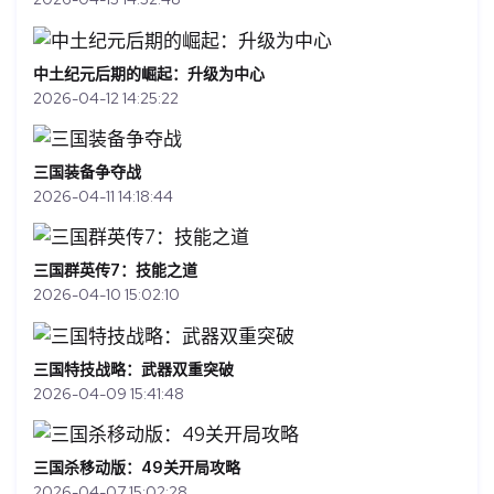
中土纪元后期的崛起：升级为中心
2026-04-12 14:25:22
三国装备争夺战
2026-04-11 14:18:44
三国群英传7：技能之道
2026-04-10 15:02:10
三国特技战略：武器双重突破
2026-04-09 15:41:48
三国杀移动版：49关开局攻略
2026-04-07 15:02:28