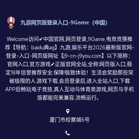
Welcome访问✔中国官网,网页登录,9Game,电竞竞猜推
荐【导航：baidu典ag】九游,娱乐平台2026最新版官网-
登录-入口-网页版网址【j9-cn-j9you.com】以下简称：
官网入口,官方游戏✔正版官网全站,全称:网页版入口,稳
定18年信誉推荐安全.保障!极致体验！生活会奖励那些突
破极限的人.游戏下载,会员登录后,进入全站入口,下载
APP后畅玩电子竞技,真人互动与体育类游戏,网页与手机
版都能完美兼容,流畅运行。
厦门市绞察城6号