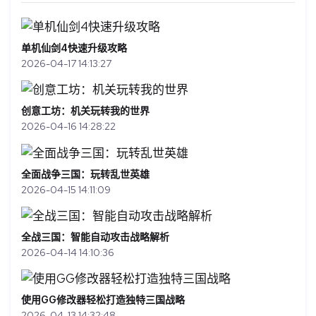
单机仙剑4快速升级攻略
2026-04-17 14:13:27
创意工坊：机关玩转我的世界
2026-04-16 14:28:22
全面战争三国：玩转乱世英雄
2026-04-15 14:11:09
全战三国：智能自动攻击战略解析
2026-04-14 14:10:36
使用GG修改器轻松打造独特三国战略
2026-04-13 14:32:48