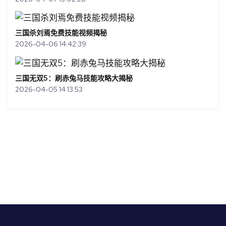
三国杀刘焉免费技能视频揭秘
2026-04-06 14:42:39
三国无双5：刷赤兔马技能攻略大揭秘
2026-04-05 14:13:53