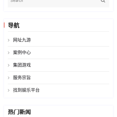
导航
网址九游
案例中心
集团游戏
服务宗旨
找到娱乐平台
热门新闻