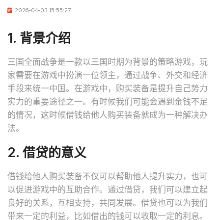
2026-04-03 15:55:27
1. 背景介绍
三国全面战争是一款以三国时期为背景的策略游戏，玩
家需要在游戏中扮演一位领主，通过战争、外交和经济
手段来统一中国。在游戏中，购买装备是提升自己势力
实力的重要途径之一。有时候我们可能会遇到金钱不足
的情况，这时候借钱给他人购买装备就成为一种解决办
法。
2. 借贷的意义
借钱给他人购买装备不仅可以帮助他人提升实力，也可
以促进游戏中的互助合作。通过借贷，我们可以建立起
良好的关系，互相支持，共同发展。借贷也可以为我们
带来一定的利益，比如借出的钱可以收取一定的利息。