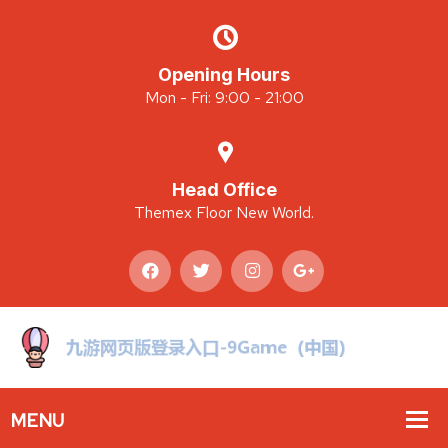
Opening Hours
Mon - Fri: 9:00 - 21:00
Head Office
Themex Floor New World.