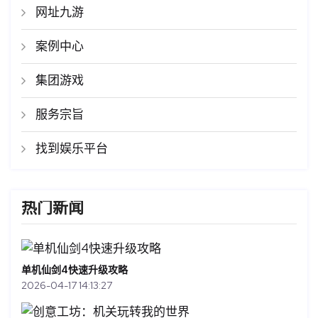
网址九游
案例中心
集团游戏
服务宗旨
找到娱乐平台
热门新闻
单机仙剑4快速升级攻略
2026-04-17 14:13:27