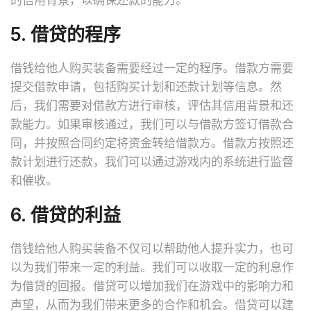
的信用背景，以确保还款的能力。
5. 借贷的程序
借钱给他人购买装备需要经过一定的程序。借款方需要
提交借款申请，包括购买计划和还款计划等信息。然
后，我们需要对借款方进行审核，评估其信用背景和还
款能力。如果审核通过，我们可以与借款方签订借款合
同，并按照合同约定将资金转给借款方。借款方按照还
款计划进行还款，我们可以通过游戏内的系统进行监督
和催收。
6. 借贷的利益
借钱给他人购买装备不仅可以帮助他人提升实力，也可
以为我们带来一定的利益。我们可以收取一定的利息作
为借贷的回报。借贷可以增加我们在游戏中的影响力和
声望，从而为我们带来更多的合作和机会。借贷可以建