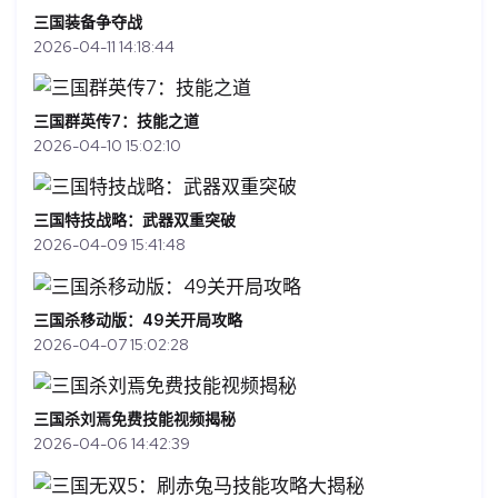
三国装备争夺战
2026-04-11 14:18:44
三国群英传7：技能之道
2026-04-10 15:02:10
三国特技战略：武器双重突破
2026-04-09 15:41:48
三国杀移动版：49关开局攻略
2026-04-07 15:02:28
三国杀刘焉免费技能视频揭秘
2026-04-06 14:42:39