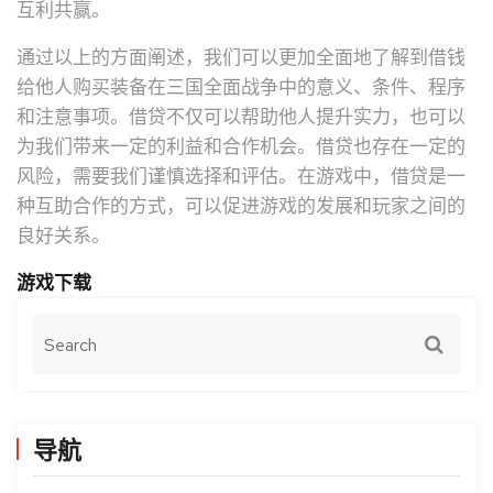
互利共赢。
通过以上的方面阐述，我们可以更加全面地了解到借钱
给他人购买装备在三国全面战争中的意义、条件、程序
和注意事项。借贷不仅可以帮助他人提升实力，也可以
为我们带来一定的利益和合作机会。借贷也存在一定的
风险，需要我们谨慎选择和评估。在游戏中，借贷是一
种互助合作的方式，可以促进游戏的发展和玩家之间的
良好关系。
游戏下载
导航